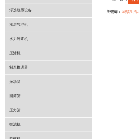
浮选脱墨设备
关键词：
城镇生活
浅层气浮机
水力碎浆机
压滤机
制浆推进器
振动筛
圆筒筛
压力筛
微滤机
疏解机