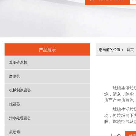
产品展示
您当前的位置：
首页
造纸碎浆机
磨浆机
城镇生活垃圾焚
机械制浆设备
烧，清灰，除尘
热面产生热蒸汽
推进器
城镇生活垃圾焚
动，将垃圾向下
污水处理设备
膛。燃烧空气从
振动筛
上一条 ：
好不