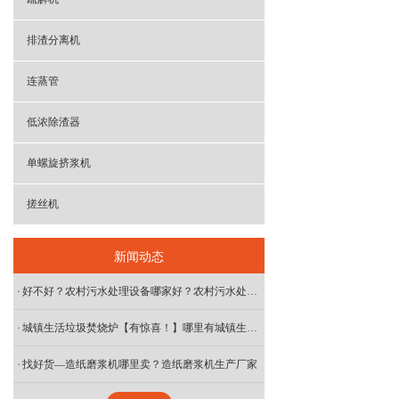
排渣分离机
连蒸管
低浓除渣器
单螺旋挤浆机
搓丝机
新闻动态
好不好？农村污水处理设备哪家好？农村污水处理设备厂家
城镇生活垃圾焚烧炉【有惊喜！】哪里有城镇生活垃圾焚烧炉？
找好货—造纸磨浆机哪里卖？造纸磨浆机生产厂家