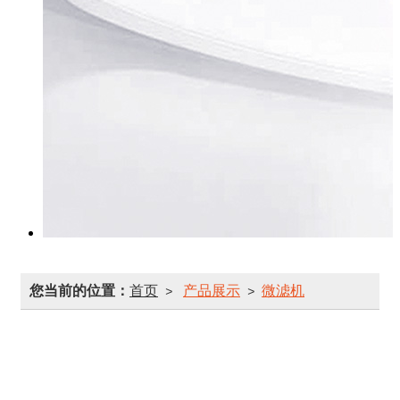
您当前的位置：
首页
产品展示
微滤机
>
>
造纸碎浆机
磨浆机